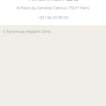
8 Place du Général Catroux, 75017 Paris
+33 1 56 33 39 00
©
Tanimura Implant Clinic