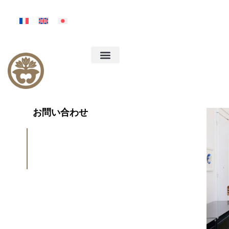
内
容
を
ス
キ
ッ
プ
お問い合わせ